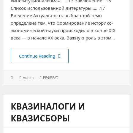
«институционализма»…….13 Заключение ..16
Список использованной литературы…….17
Введение Актуальность выбранной темы
определена тем, что формирование историко-
экономической науки происходило в конце XIX
века — в начале XX века. Важную роль в этом…
Институционализм и его эволюци
Continue Reading
Posted
Author:
Categories:
Admin
РЕФЕРАТ
on:
КВАЗИНАЛОГИ И
КВАЗИСБОРЫ