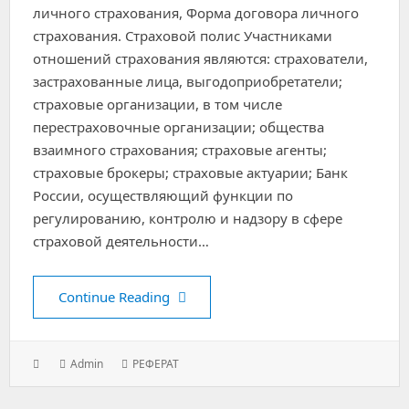
личного страхования, Форма договора личного
страхования. Страховой полис Участниками
отношений страхования являются: страхователи,
застрахованные лица, выгодоприобретатели;
страховые организации, в том числе
перестраховочные организации; общества
взаимного страхования; страховые агенты;
страховые брокеры; страховые актуарии; Банк
России, осуществляющий функции по
регулированию, контролю и надзору в сфере
страховой деятельности…
Договор личного страхования
Continue Reading
Posted
Author:
Categories:
Admin
РЕФЕРАТ
on: