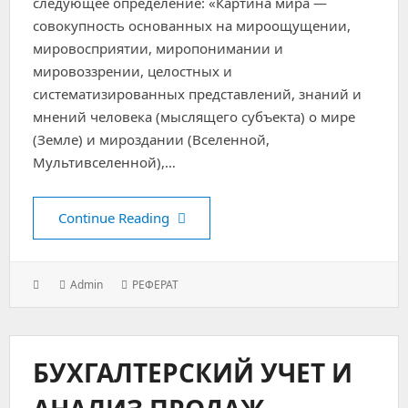
следующее определение: «Картина мира —
совокупность основанных на мироощущении,
мировосприятии, миропонимании и
мировоззрении, целостных и
систематизированных представлений, знаний и
мнений человека (мыслящего субъекта) о мире
(Земле) и мироздании (Вселенной,
Мультивселенной),…
Картина мира в лингвистике
Continue Reading
Posted
Author:
Categories:
Admin
РЕФЕРАТ
on:
БУХГАЛТЕРСКИЙ УЧЕТ И