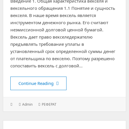
Введение 1. Общая характеристика векселя и
вексельного обращения 1.1 Понятие и сущность
векселя. В наше время вексель является
инструментом денежного рынка. Его считают
неэмиссионной долговой ценной бумагой.
Вексель дает право векселедержателю
предъявлять требование уплаты в
установленный срок определенной суммы денег
от плательщика по векселю. Поэтому разрешено
сопоставить вексель с долговой…
Вексель и вексельное обращение 
Continue Reading
Posted
Author:
Categories:
Admin
РЕФЕРАТ
on: