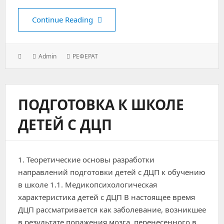
Бухгалтерский учет и анализ пр
Continue Reading
Posted
Author:
Categories:
Admin
РЕФЕРАТ
on:
ПОДГОТОВКА К ШКОЛЕ
ДЕТЕЙ С ДЦП
1. Теоретические основы разработки
направлений подготовки детей с ДЦП к обучению
в школе 1.1. Медикопсихологическая
характеристика детей с ДЦП В настоящее время
ДЦП рассматривается как заболевание, возникшее
в результате поражения мозга, перенесенного в