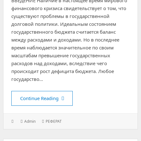
ВВЕДЕНИЕ Наличие в настоящее время мирового
финансового кризиса свидетельствует о том, что
существуют проблемы в государственной
долговой политики. Идеальным состоянием
государственного бюджета считается баланс
между расходами и доходами. Но в последнее
время наблюдается значительное по своим
масштабам превышение государственных
расходов над доходами, вследствие чего
происходит рост дефицита бюджета. Любое
государство…
Государственный внутренний долг
Continue Reading
Posted
Author:
Categories:
Admin
РЕФЕРАТ
on: