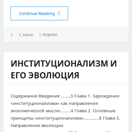
Определение возраста по черепу
Continue Reading
Posted
Author:
Categories:
Admin
РЕФЕРАТ
on:
ИНСТИТУЦИОНАЛИЗМ И
ЕГО ЭВОЛЮЦИЯ
Содержание Введение …..…3 Глава 1. Зарождение
«институционализма» как направления
экономической мысли….…..4 Глава 2. Основные
принципы «институционализма»..………..8 Глава 3.
Направления эволюции