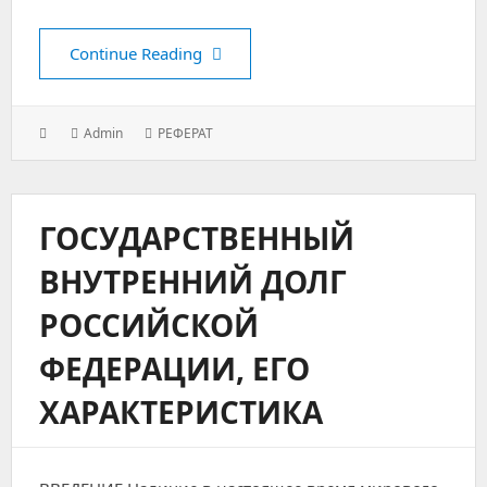
Лексико-семантическая группа «О
Continue Reading
Posted
Author:
Categories:
Admin
РЕФЕРАТ
on:
ГОСУДАРСТВЕННЫЙ
ВНУТРЕННИЙ ДОЛГ
РОССИЙСКОЙ
ФЕДЕРАЦИИ, ЕГО
ХАРАКТЕРИСТИКА