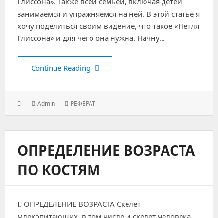
Глиссона». Также всей семьёй, включая детей
занимаемся и упражняемся на ней. В этой статье я
хочу поделиться своим видение, что такое «Петля
Глиссона» и для чего она нужна. Начну…
Петля Глиссона от производителя.
Continue Reading
Posted
Author:
Categories:
Admin
РЕФЕРАТ
on:
ОПРЕДЕЛЕНИЕ ВОЗРАСТА
ПО КОСТЯМ
I. ОПРЕДЕЛЕНИЕ ВОЗРАСТА Скелет
млекопитающих, в том числе и скелет человека,