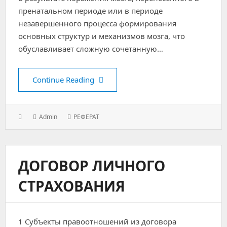
пренатальном периоде или в периоде
незавершенного процесса формирования
основных структур и механизмов мозга, что
обуславливает сложную сочетанную…
Подготовка к школе детей с ДЦП
Continue Reading
Posted
Author:
Categories:
Admin
РЕФЕРАТ
on:
ДОГОВОР ЛИЧНОГО
СТРАХОВАНИЯ
1 Субъекты правоотношений из договора