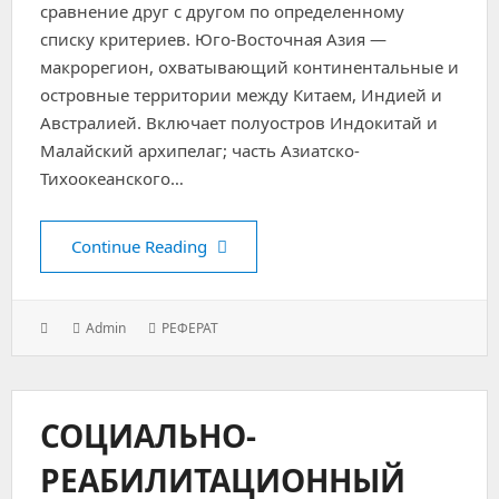
сравнение друг с другом по определенному
списку критериев. Юго-Восточная Азия —
макрорегион, охватывающий континентальные и
островные территории между Китаем, Индией и
Австралией. Включает полуостров Индокитай и
Малайский архипелаг; часть Азиатско-
Тихоокеанского…
Электронная идентификация гражд
Continue Reading
Posted
Author:
Categories:
Admin
РЕФЕРАТ
on:
СОЦИАЛЬНО-
РЕАБИЛИТАЦИОННЫЙ