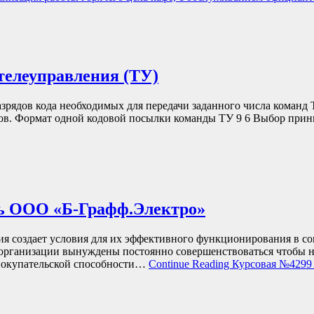
 телеуправления (ТУ)
азрядов кода необходимых для передачи заданного числа коман
ков. Формат одной кодовой посылки команды ТУ 9 6 Выбор при
ть ООО «Б-Графф.Электро»
ния создает условия для их эффективного функционирования в 
организации вынуждены постоянно совершенствоваться чтобы не 
 покупательской способности…
Continue Reading
Курсовая №4299